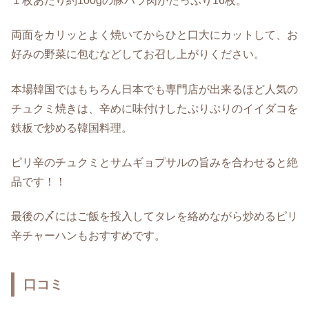
１枚あたり約100gの豚バラ肉がたっぷり16枚。
両面をカリッとよく焼いてからひと口大にカットして、お
好みの野菜に包むなどしてお召し上がりください。
本場韓国ではもちろん日本でも専門店が出来るほど人気の
チュクミ焼きは、辛めに味付けしたぷりぷりのイイダコを
鉄板で炒める韓国料理。
ピリ辛のチュクミとサムギョプサルの旨みを合わせると絶
品です！！
最後の〆にはご飯を投入してタレを絡めながら炒めるピリ
辛チャーハンもおすすめです。
口コミ