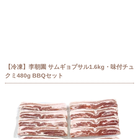
【冷凍】李朝園 サムギョプサル1.6kg・味付チュ
クミ480g BBQセット