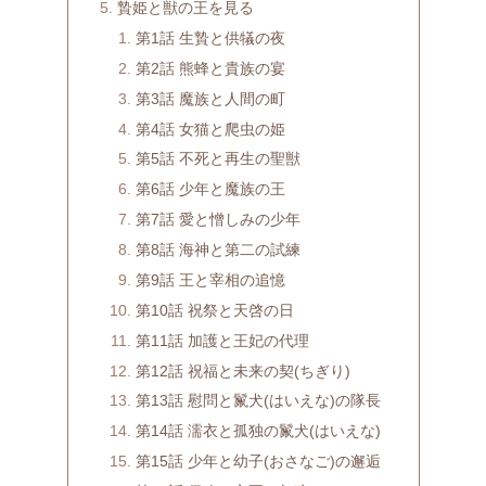
贄姫と獣の王を見る
第1話 生贄と供犠の夜
第2話 熊蜂と貴族の宴
第3話 魔族と人間の町
第4話 女猫と爬虫の姫
第5話 不死と再生の聖獣
第6話 少年と魔族の王
第7話 愛と憎しみの少年
第8話 海神と第二の試練
第9話 王と宰相の追憶
第10話 祝祭と天啓の日
第11話 加護と王妃の代理
第12話 祝福と未来の契(ちぎり)
第13話 慰問と鬣犬(はいえな)の隊長
第14話 濡衣と孤独の鬣犬(はいえな)
第15話 少年と幼子(おさなご)の邂逅