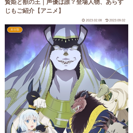
贄姫と獣の王｜声優は誰？登場人物、あらす
じもご紹介【アニメ】
2023.02.08
2023.09.02
未分類