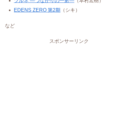
ツルネ ―つながりの一射―
（本村宏樹）
EDENS ZERO 第2期
（シキ）
など
スポンサーリンク