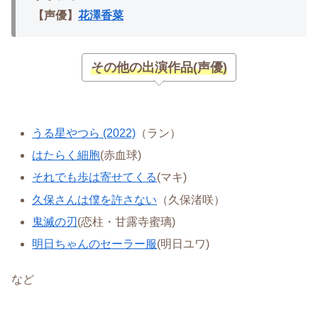
【声優】
花澤香菜
その他の出演作品(声優)
うる星やつら (2022)
（ラン）
はたらく細胞
(赤血球)
それでも歩は寄せてくる
(マキ)
久保さんは僕を許さない
（久保渚咲）
鬼滅の刃
(恋柱・甘露寺蜜璃)
明日ちゃんのセーラー服
(明日ユワ)
など