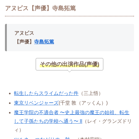
アヌビス【声優】寺島拓篤
アヌビス
【声優】
寺島拓篤
その他の出演作品(声優)
転生したらスライムだった件
（三上悟）
東京リベンジャーズ
(千堂 敦（アッくん）)
魔王学院の不適合者 〜史上最強の魔王の始祖、転生
して子孫たちの学校へ通う〜 II
（レイ・グランズドリ
ィ）