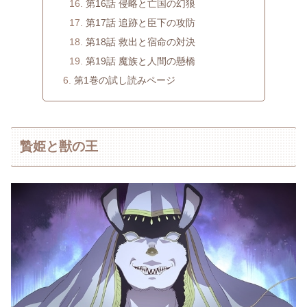
第16話 侵略と亡国の幻狼
第17話 追跡と臣下の攻防
第18話 救出と宿命の対決
第19話 魔族と人間の懸橋
第1巻の試し読みページ
贄姫と獣の王