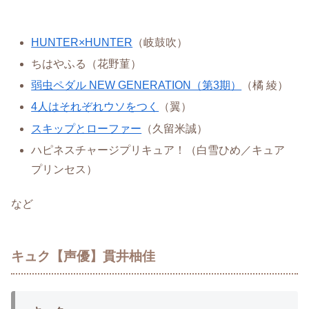
HUNTER×HUNTER
（岐鼓吹）
ちはやふる（花野菫）
弱虫ペダル NEW GENERATION（第3期）
（橘 綾）
4人はそれぞれウソをつく
（翼）
スキップとローファー
（久留米誠）
ハピネスチャージプリキュア！（白雪ひめ／キュア
プリンセス）
など
キュク【声優】貫井柚佳