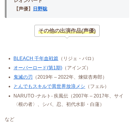
レオンハート
【声優】
日野聡
その他の出演作品(声優)
BLEACH 千年血戦篇
（リジェ・バロ）
オーバーロード(第1期)
（アインズ）
鬼滅の刃
（2019年 – 2022年、煉獄杏寿郎）
とんでもスキルで異世界放浪メシ
（フェル）
NARUTO -ナルト- 疾風伝（2007年 – 2017年、サイ
〈根の者〉、シバ、忍、初代水影・白蓮）
など