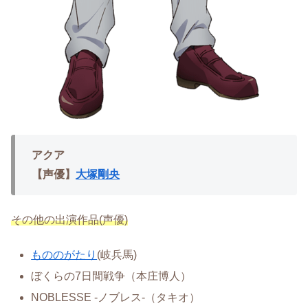
アクア
【声優】
大塚剛央
その他の出演作品(声優)
もののがたり
(岐兵馬)
ぼくらの7日間戦争（本庄博人）
NOBLESSE -ノブレス-（タキオ）