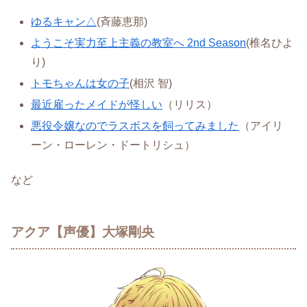
ゆるキャン△
(斉藤恵那)
ようこそ実力至上主義の教室へ 2nd Season
(椎名ひよ
り)
トモちゃんは女の子
(相沢 智)
最近雇ったメイドが怪しい
（リリス）
悪役令嬢なのでラスボスを飼ってみました
（アイリ
ーン・ローレン・ドートリシュ）
など
アクア【声優】大塚剛央