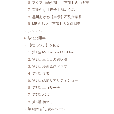
アクア（幼少期）【声優】内山夕実
有馬かな【声優】潘めぐみ
黒川あかね【声優】石見舞菜香
MEM ちょ【声優】大久保瑠美
ジャンル
放送公開年
【推しの子】を見る
第1話 Mother and Children
第2話 三つ目の選択肢
第3話 漫画原作ドラマ
第4話 役者
第5話 恋愛リアリティショー
第6話 エゴサーチ
第7話 バズ
第8話 初めて
第1巻の試し読みページ