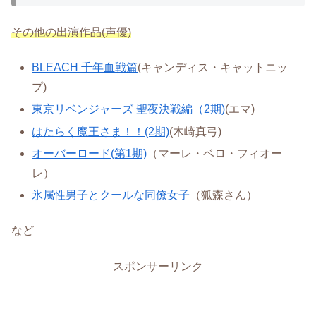
その他の出演作品(声優)
BLEACH 千年血戦篇
(キャンディス・キャットニッ
プ)
東京リベンジャーズ 聖夜決戦編（2期)
(エマ)
はたらく魔王さま！！(2期)
(木崎真弓)
オーバーロード(第1期)
（マーレ・ベロ・フィオー
レ）
氷属性男子とクールな同僚女子
（狐森さん）
など
スポンサーリンク