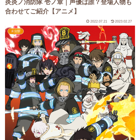
炎炎ノ消防隊 壱ノ章｜声優は誰？登場人物も
合わせてご紹介【アニメ】
2022.07.21
2023.02.27
未分類