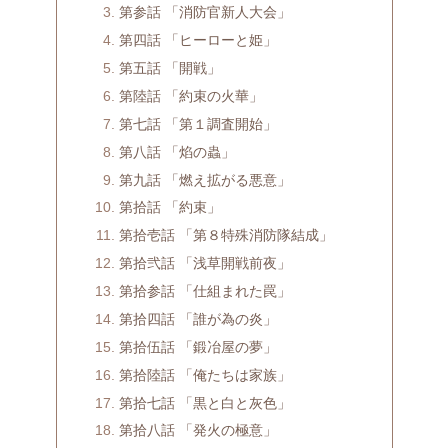
第参話 「消防官新人大会」
第四話 「ヒーローと姫」
第五話 「開戦」
第陸話 「約束の火華」
第七話 「第１調査開始」
第八話 「焰の蟲」
第九話 「燃え拡がる悪意」
第拾話 「約束」
第拾壱話 「第８特殊消防隊結成」
第拾弐話 「浅草開戦前夜」
第拾参話 「仕組まれた罠」
第拾四話 「誰が為の炎」
第拾伍話 「鍛冶屋の夢」
第拾陸話 「俺たちは家族」
第拾七話 「黒と白と灰色」
第拾八話 「発火の極意」