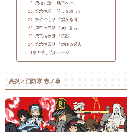
第拾九話 「地下への」
第弐拾話 「誇りを纏って」
第弐拾壱話 「繋がる者」
第弐拾弐話 「兄の意地」
第弐拾参話 「笑顔」
第弐拾四話 「燃ゆる過去」
1巻の試し読みページ
炎炎ノ消防隊 壱ノ章