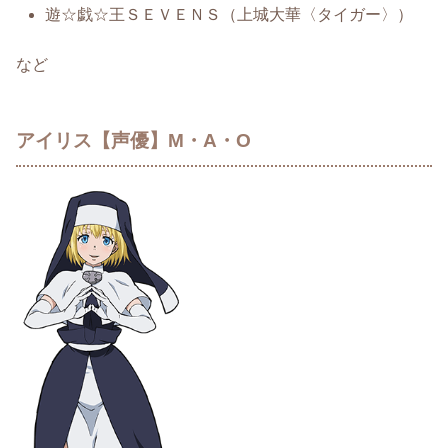
遊☆戯☆王ＳＥＶＥＮＳ（上城大華〈タイガー〉）
など
アイリス【声優】M・A・O