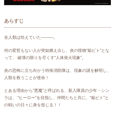
あらすじ
全人類は怯えていた―――。
何の変哲もない人が突如燃え出し、炎の怪物“焔ビト”とな
って、 破壊の限りを尽くす“人体発火現象”。
炎の恐怖に立ち向かう特殊消防隊は、現象の謎を解明し、
人類を救うことが使命！
とある理由から“悪魔”と呼ばれる、新入隊員の少年・シン
ラは、 “ヒーロー”を目指し、仲間たちと共に、“焔ビト”と
の戦いの日々に身を投じる！！