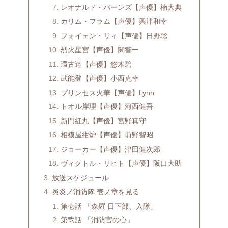
レオナルド・バーンズ【声優】楠大典
カリム・フラム【声優】興津和幸
フォイェン・リィ【声優】日野聡
烈火星宮【声優】関智一
環古達【声優】悠木碧
武能登【声優】小西克幸
プリンセス火華【声優】Lynn
トオル岸理【声優】河西健吾
新門紅丸【声優】宮野真守
相模屋紺炉【声優】前野智昭
ジョーカー【声優】津田健次郎
ヴィクトル・リヒト【声優】阪口大助
放送スケジュール
炎炎ノ消防隊 壱ノ章を見る
第壱話 「森羅 日下部、入隊」
第弐話 「消防官の心」