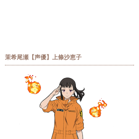
茉希尾瀬【声優】上條沙恵子