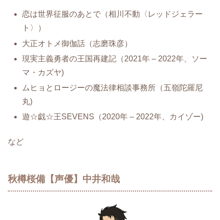
恋は世界征服のあとで（相川不動〈レッドジェラー
ト〉）
大正オトメ御伽話（志磨珠彦）
現実主義勇者の王国再建記（2021年 – 2022年、ソー
マ・カズヤ)
ムヒョとロージーの魔法律相談事務所（五嶺陀羅尼
丸)
遊☆戯☆王SEVENS（2020年 – 2022年、カイゾー)
など
秋樽桜備【声優】中井和哉